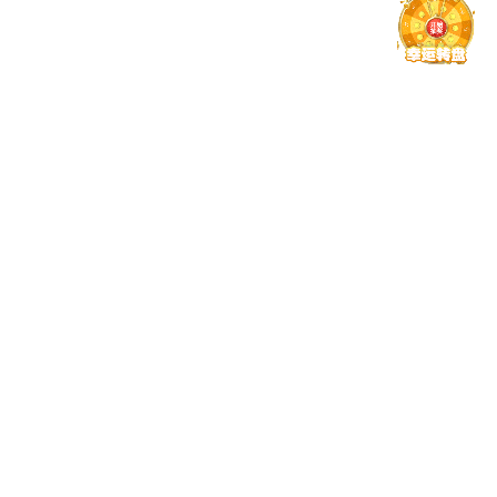
随着比赛经验不断丰富，朱辰杰已经逐渐成长为球队
不可或缺的一部分。他不仅是防线上的定海神针，更
是未来中国足球希望的重要代表。因此，本轮他入围
最佳候选人实至名归。
3、韦世豪：进攻端的新星
韦世豪作为中超最具潜力的新星之一，其技术特点使
他成为球队进攻体系中的重要一环。在本轮比赛中，
他凭借出色的速度和突破能力，多次撕破对方防线，
并成功打入关键进球。他那种不怕挑战、不怕犯错的
态度，让人看到了他的无限可能性。
除了个人能力之外，韦世豪还展现出了极强的团队协
作意识。他与队友之间默契配合，经常利用传跑结合
制造威胁。这种积极向上的精神状态，不仅提升了自