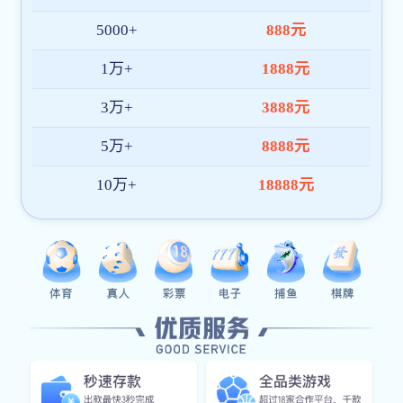
最佳候选名单不仅是对球员个人能力的一种认可，也
是对整个联赛水平的一种体现。在每一轮比赛结束
后，通过评选出表现优异的球员，可以有效地激励其
他球员不断提高自己的竞技状态。这样的评选机制让
球员们在场上更加努力，为球队争取胜利。
此外，这样的评选也有助于提升中超联赛在国内外的
知名度。当优秀球员获得认可时，他们往往会吸引更
多媒体和观众的目光，从而推动整个联赛的发展。这
不仅能促进足球文化在全国范围内的传播，也为年轻
球员树立了榜样。
最后，最佳候选人也是各大俱乐部和赞助商关注焦
点，这直接关系到未来转会市场上的动态。明星球员
往往能够带动周边经济的发展，因此，对于俱乐部而