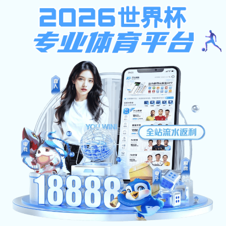
注册入口
全天更新 ·
博亚app官网登
录入口
赛事实时同步
无论您身在何处，
博亚app官网登录入口APP
为您
带来高速、高清、稳定的观赛体验。
下载客户端
网页端访问